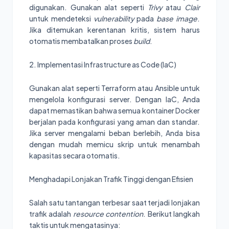
digunakan. Gunakan alat seperti
Trivy
atau
Clair
untuk mendeteksi
vulnerability
pada
base image
.
Jika ditemukan kerentanan kritis, sistem harus
otomatis membatalkan proses
build
.
2. Implementasi Infrastructure as Code (IaC)
Gunakan alat seperti Terraform atau Ansible untuk
mengelola konfigurasi server. Dengan IaC, Anda
dapat memastikan bahwa semua kontainer Docker
berjalan pada konfigurasi yang aman dan standar.
Jika server mengalami beban berlebih, Anda bisa
dengan mudah memicu skrip untuk menambah
kapasitas secara otomatis.
Menghadapi Lonjakan Trafik Tinggi dengan Efisien
Salah satu tantangan terbesar saat terjadi lonjakan
trafik adalah
resource contention
. Berikut langkah
taktis untuk mengatasinya: