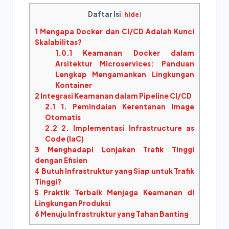
Daftar Isi
[
hide
]
1
Mengapa Docker dan CI/CD Adalah Kunci
Skalabilitas?
1.0.1
Keamanan Docker dalam
Arsitektur Microservices: Panduan
Lengkap Mengamankan Lingkungan
Kontainer
2
Integrasi Keamanan dalam Pipeline CI/CD
2.1
1. Pemindaian Kerentanan Image
Otomatis
2.2
2. Implementasi Infrastructure as
Code (IaC)
3
Menghadapi Lonjakan Trafik Tinggi
dengan Efisien
4
Butuh Infrastruktur yang Siap untuk Trafik
Tinggi?
5
Praktik Terbaik Menjaga Keamanan di
Lingkungan Produksi
6
Menuju Infrastruktur yang Tahan Banting