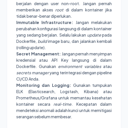
berjalan dengan user non-root. Jangan pernah
memberikan akses
root
di dalam kontainer jika
tidak benar-benar diperlukan.
Immutable Infrastructure:
Jangan melakukan
perubahan konfigurasi langsung di dalam kontainer
yang sedang berjalan. Selalu lakukan
update
pada
Dockerfile,
build
image baru, dan jalankan kembali
(rolling update).
Secret Management:
Jangan pernah menyimpan
kredensial atau API Key langsung di dalam
Dockerfile. Gunakan
environment variables
atau
secrets manager
yang terintegrasi dengan pipeline
CI/CD Anda.
Monitoring dan Logging:
Gunakan tumpukan
ELK (Elasticsearch, Logstash, Kibana) atau
Prometheus/Grafana untuk memantau kesehatan
kontainer secara
real-time
. Kecepatan dalam
mendeteksi anomali adalah kunci untuk memitigasi
serangan sebelum membesar.