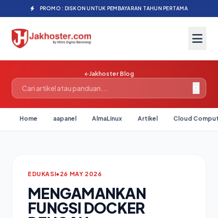
PROMO : DISKON UNTUK PEMBAYARAN TAHUN PERTAMA
Jakhoster Blog
Home
aapanel
AlmaLinux
Artikel
Cloud Comput
EDUKASI
•
26 MAY 2026
MENGAMANKAN
FUNGSI DOCKER