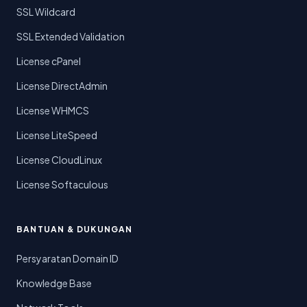
SSL Wildcard
SSL Extended Validation
License cPanel
License DirectAdmin
License WHMCS
License LiteSpeed
License CloudLinux
License Softaculous
BANTUAN & DUKUNGAN
Persyaratan Domain ID
Knowledge Base