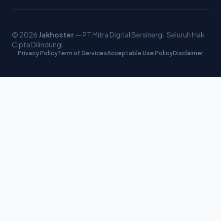
© 2026
Jakhoster
— PT Mitra Digital Bersinergi. Seluruh Hak
Cipta Dilindungi.
Privacy Policy
Term of Services
Acceptable Use Policy
Disclaimer