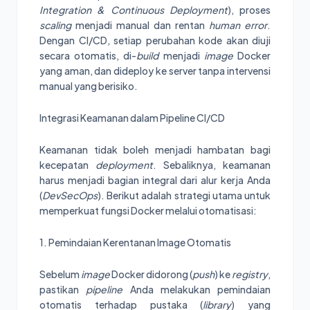
Integration & Continuous Deployment
), proses
scaling
menjadi manual dan rentan
human error
.
Dengan CI/CD, setiap perubahan kode akan diuji
secara otomatis, di-
build
menjadi
image
Docker
yang aman, dan dideploy ke server tanpa intervensi
manual yang berisiko.
Integrasi Keamanan dalam Pipeline CI/CD
Keamanan tidak boleh menjadi hambatan bagi
kecepatan
deployment
. Sebaliknya, keamanan
harus menjadi bagian integral dari alur kerja Anda
(
DevSecOps
). Berikut adalah strategi utama untuk
memperkuat fungsi Docker melalui otomatisasi:
1. Pemindaian Kerentanan Image Otomatis
Sebelum
image
Docker didorong (
push
) ke
registry
,
pastikan
pipeline
Anda melakukan pemindaian
otomatis terhadap pustaka (
library
) yang