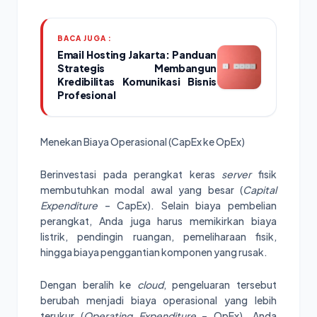
BACA JUGA :
Email Hosting Jakarta: Panduan
Strategis Membangun
Kredibilitas Komunikasi Bisnis
Profesional
Menekan Biaya Operasional (CapEx ke OpEx)
Berinvestasi pada perangkat keras
server
fisik
membutuhkan modal awal yang besar (
Capital
Expenditure
– CapEx). Selain biaya pembelian
perangkat, Anda juga harus memikirkan biaya
listrik, pendingin ruangan, pemeliharaan fisik,
hingga biaya penggantian komponen yang rusak.
Dengan beralih ke
cloud
, pengeluaran tersebut
berubah menjadi biaya operasional yang lebih
terukur (
Operating Expenditure
– OpEx). Anda