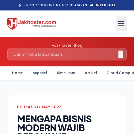
PROMO : DISKON UNTUK PEMBAYARAN TAHUN PERTAMA
Jakhoster Blog
Home
aapanel
AlmaLinux
Artikel
Cloud Comput
EDUKASI
•
17 MAY 2026
MENGAPA BISNIS
MODERN WAJIB