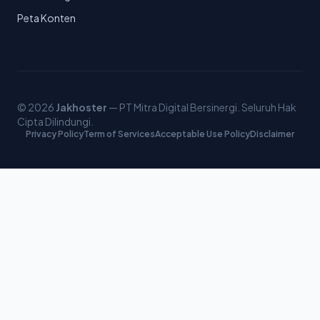
Peta Konten
© 2026
Jakhoster
— PT Mitra Digital Bersinergi. Seluruh Hak
Cipta Dilindungi.
Privacy Policy
Term of Services
Acceptable Use Policy
Disclaimer