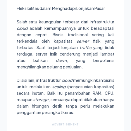
Fleksibilitas dalam Menghadapi Lonjakan Pasar
Salah satu keunggulan terbesar dari infrastruktur
cloud
adalah kemampuannya untuk beradaptasi
dengan cepat. Bisnis tradisional sering kali
terkendala oleh kapasitas
server
fisik yang
terbatas. Saat terjadi lonjakan
traffic
yang tidak
terduga, server fisik cenderung menjadi lambat
atau bahkan
down
, yang berpotensi
menghilangkan peluang penjualan.
Di sisi lain, infrastruktur
cloud
memungkinkan bisnis
untuk melakukan
scaling
(penyesuaian kapasitas)
secara instan. Baik itu penambahan RAM, CPU,
maupun
storage
, semuanya dapat dilakukan hanya
dalam hitungan detik tanpa perlu melakukan
penggantian perangkat keras.
ADVERTISEMENT