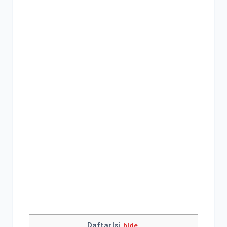
Daftar Isi
[
hide
]