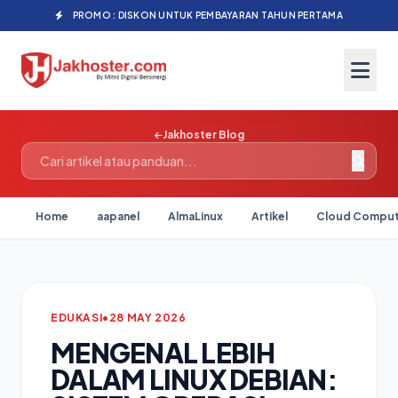
PROMO : DISKON UNTUK PEMBAYARAN TAHUN PERTAMA
Jakhoster Blog
Home
aapanel
AlmaLinux
Artikel
Cloud Comput
EDUKASI
•
28 MAY 2026
MENGENAL LEBIH
DALAM LINUX DEBIAN: