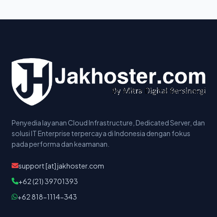
Penyedia layanan Cloud Infrastructure, Dedicated Server, dan
solusi IT Enterprise terpercaya di Indonesia dengan fokus
pada performa dan keamanan.
support [at] jakhoster.com
+62 (21) 39701393
+62 818-1114-343