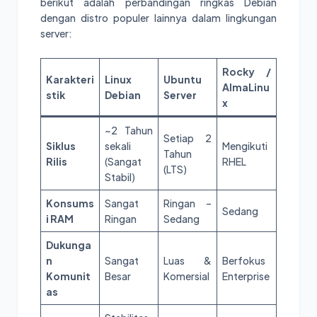
berikut adalah perbandingan ringkas Debian
dengan distro populer lainnya dalam lingkungan
server:
Rocky /
Karakteri
Linux
Ubuntu
AlmaLinu
stik
Debian
Server
x
~2 Tahun
Setiap 2
Siklus
sekali
Mengikuti
Tahun
Rilis
(Sangat
RHEL
(LTS)
Stabil)
Konsums
Sangat
Ringan –
Sedang
i RAM
Ringan
Sedang
Dukunga
n
Sangat
Luas &
Berfokus
Komunit
Besar
Komersial
Enterprise
as