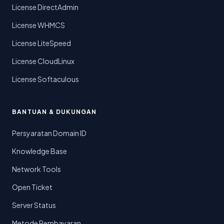
License DirectAdmin
License WHMCS
License LiteSpeed
License CloudLinux
License Softaculous
BANTUAN & DUKUNGAN
Persyaratan Domain ID
Knowledge Base
Network Tools
Open Ticket
Server Status
Metode Pembayaran