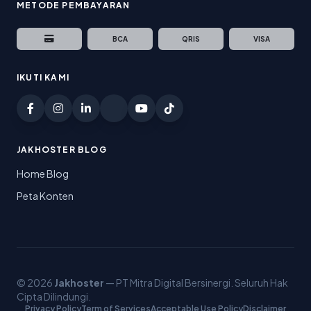
METODE PEMBAYARAN
BCA
QRIS
VISA
IKUTI KAMI
JAKHOSTER BLOG
Home Blog
Peta Konten
© 2026
Jakhoster
— PT Mitra Digital Bersinergi. Seluruh Hak
Cipta Dilindungi.
Privacy Policy
Term of Services
Acceptable Use Policy
Disclaimer