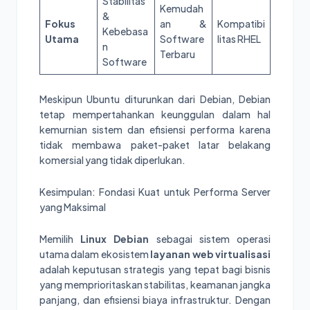
Stabilitas
Kemudah
&
Fokus
an &
Kompatibi
Kebebasa
Utama
Software
litas RHEL
n
Terbaru
Software
Meskipun Ubuntu diturunkan dari Debian, Debian
tetap mempertahankan keunggulan dalam hal
kemurnian sistem dan efisiensi performa karena
tidak membawa paket-paket latar belakang
komersial yang tidak diperlukan.
Kesimpulan: Fondasi Kuat untuk Performa Server
yang Maksimal
Memilih
Linux Debian
sebagai sistem operasi
utama dalam ekosistem
layanan web virtualisasi
adalah keputusan strategis yang tepat bagi bisnis
yang memprioritaskan stabilitas, keamanan jangka
panjang, dan efisiensi biaya infrastruktur. Dengan