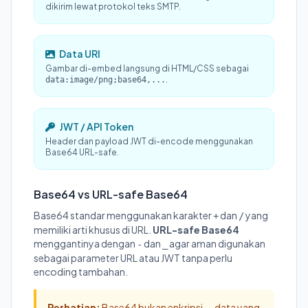
dikirim lewat protokol teks SMTP.
Data URI
Gambar di-embed langsung di HTML/CSS sebagai
.
data:image/png;base64,...
JWT / API Token
Header dan payload JWT di-encode menggunakan
Base64 URL-safe.
Base64 vs URL-safe Base64
Base64 standar menggunakan karakter
dan
yang
+
/
memiliki arti khusus di URL.
URL-safe Base64
menggantinya dengan
dan
agar aman digunakan
-
_
sebagai parameter URL atau JWT tanpa perlu
encoding tambahan.
Perhatian:
Base64 bukan enkripsi — data yang