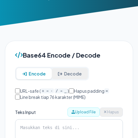
Base64 Encode / Decode
Encode
Decode
URL-safe (
)
Hapus padding
+ → -
/ → _
=
Line break tiap 76 karakter (MIME)
Teks Input
Upload File
Hapus