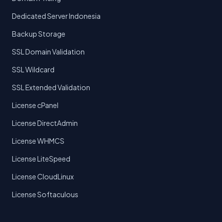
Dedicated Server Indonesia
Backup Storage
SSL Domain Validation
SSL Wildcard
SSL Extended Validation
License cPanel
License DirectAdmin
License WHMCS
License LiteSpeed
License CloudLinux
License Softaculous