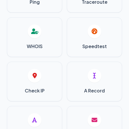
Ping
Traceroute
WHOIS
Speedtest
Check IP
A Record