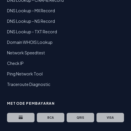
DNS Lookup - CNAME Record
DNS Lookup - MX Record
DNS Lookup - NS Record
DNS Lookup - TXT Record
Domain WHOIS Lookup
Network Speedtest
Check IP
Ping Network Tool
Traceroute Diagnostic
METODE PEMBAYARAN
BCA
QRIS
VISA