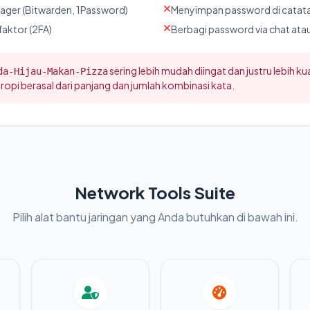
ager (Bitwarden, 1Password)
Menyimpan password di catata
faktor (2FA)
Berbagi password via chat atau
sering lebih mudah diingat dan justru lebih 
da-Hijau-Makan-Pizza
ropi berasal dari panjang dan jumlah kombinasi kata.
Network Tools Suite
Pilih alat bantu jaringan yang Anda butuhkan di bawah ini.