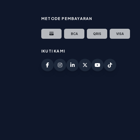
METODE PEMBAYARAN
BCA
QRIS
VISA
IKUTI KAMI
Facebook Jakhoster
Instagram Jakhoster
LinkedIn Jakhoster
Twitter (X) Jakhoster
YouTube Jakhoste
TikTok Jakho