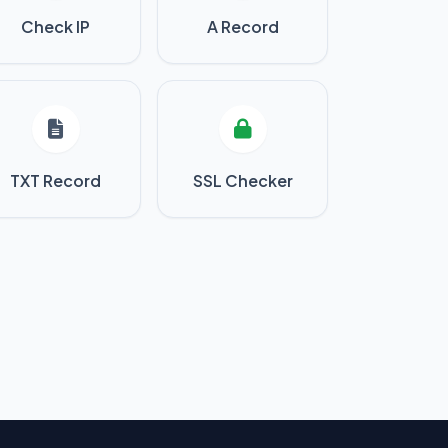
Check IP
A Record
TXT Record
SSL Checker