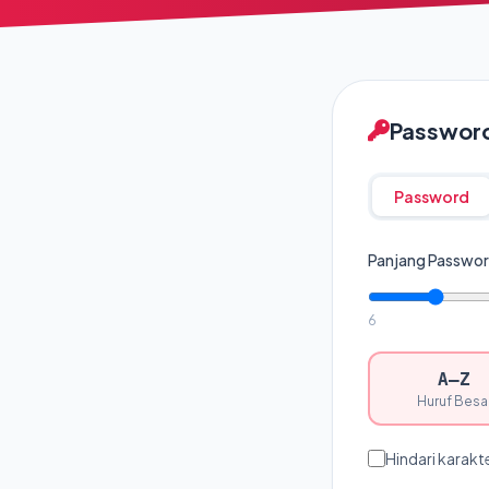
Passwor
Password
Panjang Passwo
6
A–Z
Huruf Besa
Hindari karakt