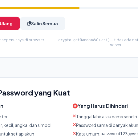
 Ulang
Salin Semua
 sepenuhnya di browser
— tidak ada dat
crypto.getRandomValues()
server.
Password yang Kuat
an
Yang Harus Dihindari
kter
Tanggal lahir atau nama sendiri
, kecil, angka, dan simbol
Password sama di banyak aku
ntuk setiap akun
Kata umum:
,
password123
qwe