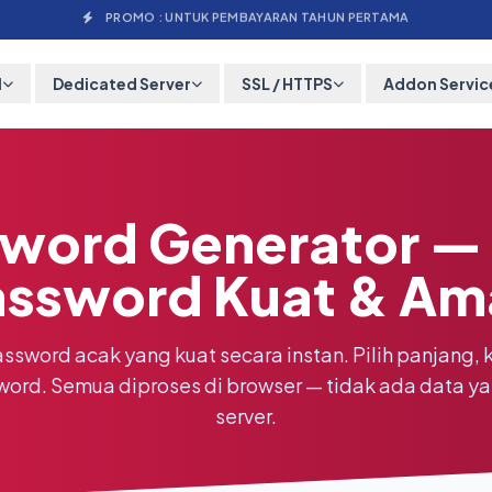
PROMO : UNTUK PEMBAYARAN TAHUN PERTAMA
M
Dedicated Server
SSL / HTTPS
Addon Servic
word Generator —
assword Kuat & Am
sword acak yang kuat secara instan. Pilih panjang, 
ord. Semua diproses di browser — tidak ada data ya
server.