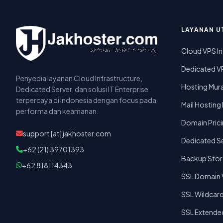
LAYANAN U
Cloud VPS I
Dedicated V
Penyedia layanan Cloud Infrastructure,
Hosting Mura
Dedicated Server, dan solusi IT Enterprise
terpercaya di Indonesia dengan focus pada
Mail Hosting
performa dan keamanan.
Domain Pric
support [at] jakhoster.com
Dedicated Se
+62 (21) 39701393
Backup Sto
+62 818114343
SSL Domain V
SSL Wildcar
SSL Extended