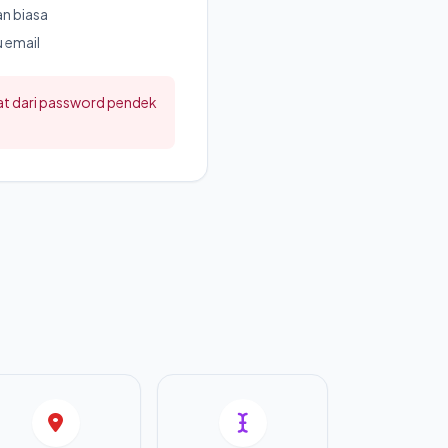
n biasa
 email
kuat dari password pendek