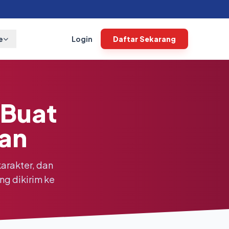
e
Login
Daftar Sekarang
 Buat
an
karakter, dan
ng dikirim ke