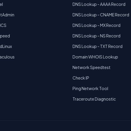
el
DNS Lookup - AAAA Record
ctAdmin
DNS Lookup - CNAME Record
MCS
DNS Lookup - MX Record
Speed
DNS Lookup - NS Record
dLinux
DNS Lookup - TXT Record
taculous
Domain WHOIS Lookup
Network Speedtest
Check IP
Ping Network Tool
Traceroute Diagnostic