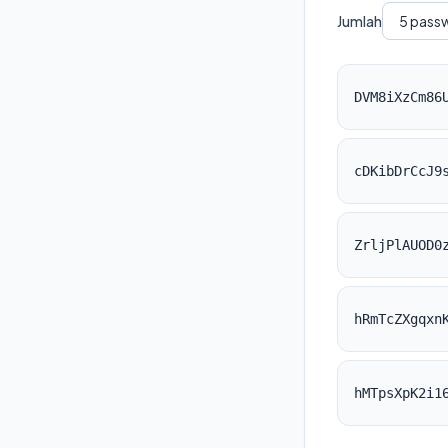
Jumlah
DVM8iXzCm86
cDKibDrCcJ9
ZrljPlAUOD0
hRmTcZXgqxn
hMTpsXpK2i1