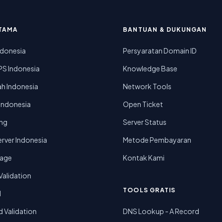
TAMA
BANTUAN & DUKUNGAN
ndonesia
Persyaratan Domain ID
PS Indonesia
Knowledge Base
h Indonesia
Network Tools
 Indonesia
Open Ticket
ing
Server Status
rver Indonesia
Metode Pembayaran
rage
Kontak Kami
alidation
TOOLS GRATIS
d
 Validation
DNS Lookup - A Record