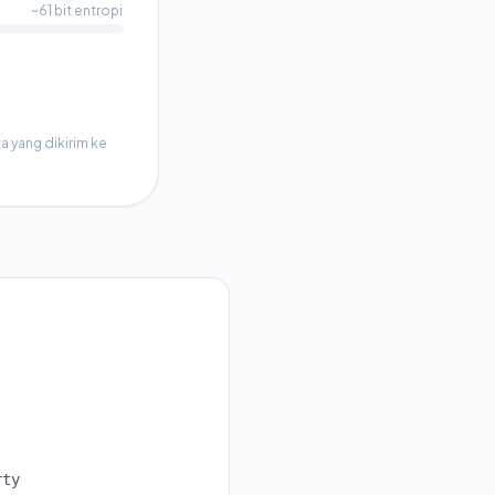
~61 bit entropi
a yang dikirim ke
n
rty