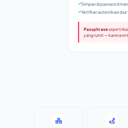
Simpan di password man
Aktifkan autentikasi dua 
Passphrase
seperti
Ku
yang rumit — karena ent