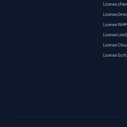
License cPan
License Dire
License WH
License Lite
License Clou
License Sof