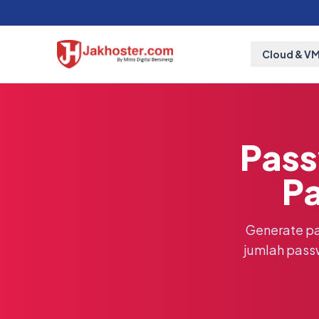
Cloud & V
Pass
P
Generate pas
jumlah passw