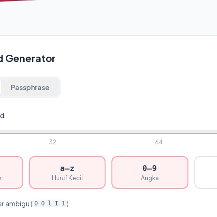
d Generator
Passphrase
rd
32
64
a–z
0–9
r
Huruf Kecil
Angka
er ambigu (
)
0 O l I 1